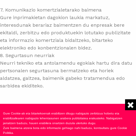
7. Komunikazio komertzialetarako baimena
Gure inprimakietan dagokion laukia markatuz,
interesdunak berariaz baimentzen du enpresak bere
ekitaldi, zerbitzu edo produktuekin lotutako publizitate
eta informazio komertziala bidaltzeko, bitarteko
elektroniko edo konbentzionalen bidez.
8. Segurtasun neurriak
Neurri tekniko eta antolamendu egokiak hartu dira datu
pertsonalen segurtasuna bermatzeko eta horiek
aldatzea, galtzea, baimenik gabeko tratamendua edo
sarbidea ekiditeko.
Fly Ekintzak
Gure Cookie-ak eta bitartekoenak erabiltzen ditugu nabigazio zerbitzua hobetu eta
erabiltzailearen nabigazio lehentasunen arabera publizitatea erakusteko. Nabigatzen
jarraitzen baduzu, hauen erabilera onartzen duzula ulertuko dugu.
Zure baimena atzera bota edo informazio gehiago nahi baduzu, kontsultatu gure
Cookie
Politika
.
Aviso legal
Aviso de cookies
Política de privacidad