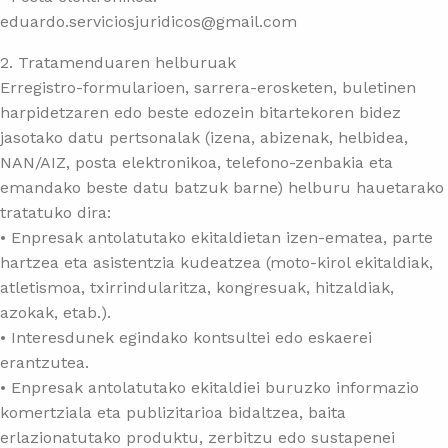
eduardo.serviciosjuridicos@gmail.com
2. Tratamenduaren helburuak
Erregistro-formularioen, sarrera-erosketen, buletinen
harpidetzaren edo beste edozein bitartekoren bidez
jasotako datu pertsonalak (izena, abizenak, helbidea,
NAN/AIZ, posta elektronikoa, telefono-zenbakia eta
emandako beste datu batzuk barne) helburu hauetarako
tratatuko dira:
• Enpresak antolatutako ekitaldietan izen-ematea, parte
hartzea eta asistentzia kudeatzea (moto-kirol ekitaldiak,
atletismoa, txirrindularitza, kongresuak, hitzaldiak,
azokak, etab.).
• Interesdunek egindako kontsultei edo eskaerei
erantzutea.
• Enpresak antolatutako ekitaldiei buruzko informazio
komertziala eta publizitarioa bidaltzea, baita
erlazionatutako produktu, zerbitzu edo sustapenei