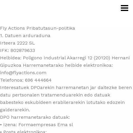
Skip to main content
Fly Actions Pribatutasun-politika
1. Datuen arduraduna
Irteera 2222 SL
IFK: B02879633
Helbidea: Poligono Industrial Akarregi 12 (20120) Hernani
Gipuzkoa Harremanetarako helbide elektronikoa:
info@flyactions.com
Telefonoa: 696 444664
Interesatuek DPOarekin harremanetan jar daitezke beren
datu pertsonalen tratamenduarekin edo datuak
babesteko eskubideen erabilerarekin lotutako edozein
galderarekin.
DPO harremanetarako datuak:
• Izena: Formaempresas Ema sl
• Posta elektronikoa: