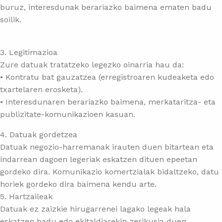
buruz, interesdunak berariazko baimena ematen badu
soilik.
3. Legitimazioa
Zure datuak tratatzeko legezko oinarria hau da:
• Kontratu bat gauzatzea (erregistroaren kudeaketa edo
txartelaren erosketa).
• Interesdunaren berariazko baimena, merkataritza- eta
publizitate-komunikazioen kasuan.
4. Datuak gordetzea
Datuak negozio-harremanak irauten duen bitartean eta
indarrean dagoen legeriak eskatzen dituen epeetan
gordeko dira. Komunikazio komertzialak bidaltzeko, datu
horiek gordeko dira baimena kendu arte.
5. Hartzaileak
Datuak ez zaizkie hirugarrenei lagako legeak hala
eskatzen badu edo ekitaldiarekin zerikusia duen