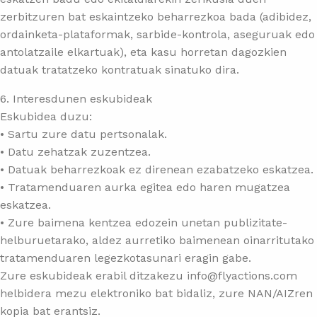
zerbitzuren bat eskaintzeko beharrezkoa bada (adibidez,
ordainketa-plataformak, sarbide-kontrola, aseguruak edo
antolatzaile elkartuak), eta kasu horretan dagozkien
datuak tratatzeko kontratuak sinatuko dira.
6. Interesdunen eskubideak
Eskubidea duzu:
• Sartu zure datu pertsonalak.
• Datu zehatzak zuzentzea.
• Datuak beharrezkoak ez direnean ezabatzeko eskatzea.
• Tratamenduaren aurka egitea edo haren mugatzea
eskatzea.
• Zure baimena kentzea edozein unetan publizitate-
helburuetarako, aldez aurretiko baimenean oinarritutako
tratamenduaren legezkotasunari eragin gabe.
Zure eskubideak erabil ditzakezu info@flyactions.com
helbidera mezu elektroniko bat bidaliz, zure NAN/AIZren
kopia bat erantsiz.